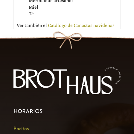
Mermelada artesanal
Miel
Té
Ver también el
Catálogo de Canastas navideñas
HORARIOS
Pocitos